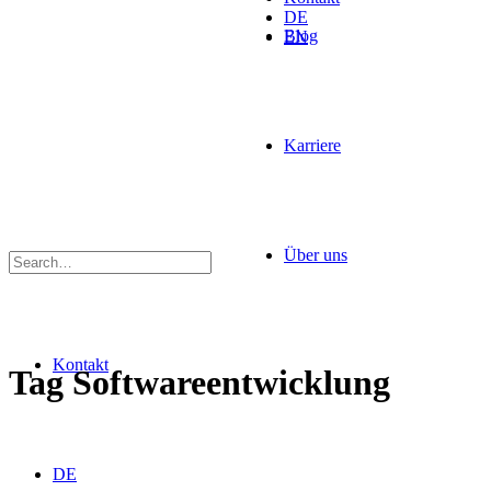
DE
Blog
EN
Karriere
Über uns
Kontakt
Tag
Softwareentwicklung
DE