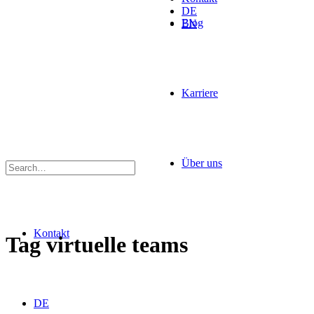
DE
Blog
EN
Karriere
Über uns
Kontakt
Tag
virtuelle teams
DE