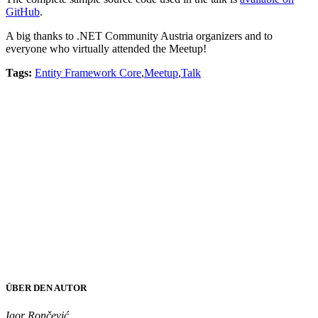
GitHub
.
A big thanks to .NET Community Austria organizers and to
everyone who virtually attended the Meetup!
Tags:
Entity Framework Core
,
Meetup
,
Talk
ÜBER DEN AUTOR
Igor Rončević