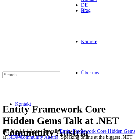
DE
Blog
EN
Karriere
Über uns
Kontakt
Entity Framework Core
Hidden Gems Talk at .NET
Community Austria
th
On July 14
, I gave my talk
Entity Framework Core Hidden Gems
DE
at
.NET Community Austria
. Speaking online at the biggest .NET