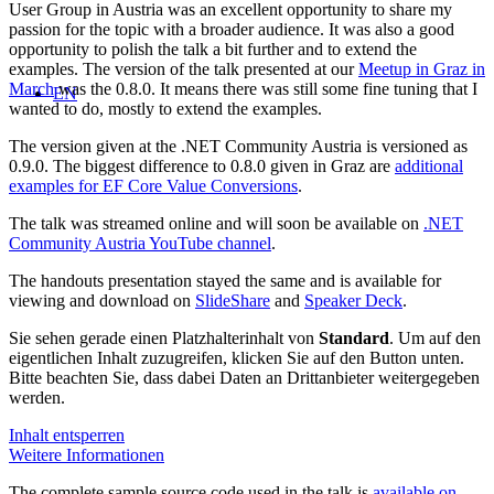
User Group in Austria was an excellent opportunity to share my
passion for the topic with a broader audience. It was also a good
opportunity to polish the talk a bit further and to extend the
examples. The version of the talk presented at our
Meetup in Graz in
March
was the 0.8.0. It means there was still some fine tuning that I
EN
wanted to do, mostly to extend the examples.
The version given at the .NET Community Austria is versioned as
0.9.0. The biggest difference to 0.8.0 given in Graz are
additional
examples for EF Core Value Conversions
.
The talk was streamed online and will soon be available on
.NET
Community Austria YouTube channel
.
The handouts presentation stayed the same and is available for
viewing and download on
SlideShare
and
Speaker Deck
.
Sie sehen gerade einen Platzhalterinhalt von
Standard
. Um auf den
eigentlichen Inhalt zuzugreifen, klicken Sie auf den Button unten.
Bitte beachten Sie, dass dabei Daten an Drittanbieter weitergegeben
werden.
Inhalt entsperren
Weitere Informationen
The complete sample source code used in the talk is
available on