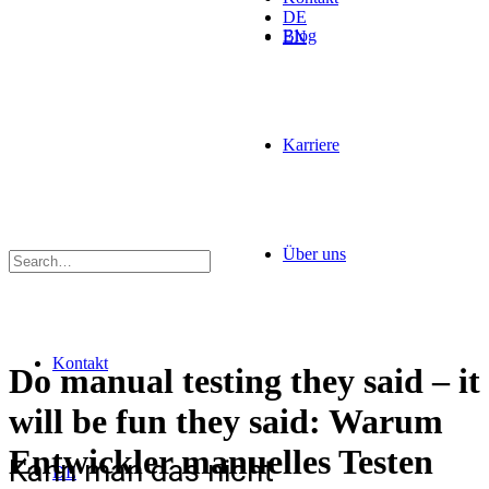
DE
Blog
EN
Karriere
Über uns
Kontakt
Do manual testing they said – it
will be fun they said: Warum
Entwickler manuelles Testen
Kann man das nicht
DE