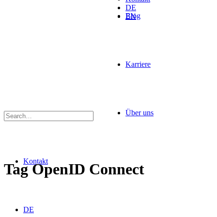
DE
Blog
EN
Karriere
Über uns
Kontakt
Tag
OpenID Connect
DE